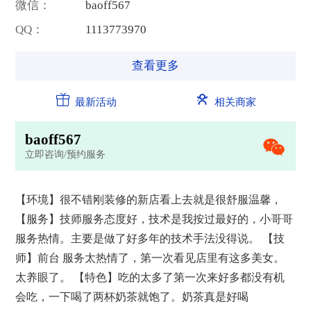
微信：
b
a
o
f
f
5
6
7
QQ：
1
1
1
3
7
7
3
9
7
0
查看更多
最新活动
相关商家
b
a
o
f
f
5
6
7
立即咨询/预约服务
【环境】很不错刚装修的新店看上去就是很舒服温馨，
【服务】技师服务态度好，技术是我按过最好的，小哥哥
服务热情。主要是做了好多年的技术手法没得说。 【技
师】前台 服务太热情了，第一次看见店里有这多美女。
太养眼了。 【特色】吃的太多了第一次来好多都没有机
会吃，一下喝了两杯奶茶就饱了。奶茶真是好喝