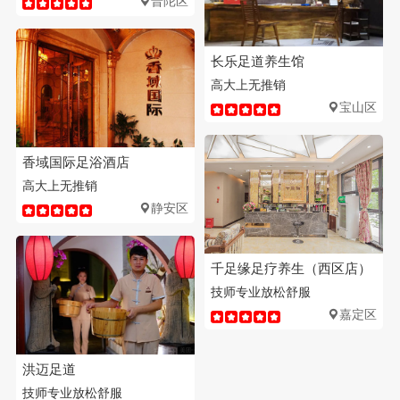
普陀区
长乐足道养生馆
高大上
无推销
宝山区
香域国际足浴酒店
高大上
无推销
静安区
千足缘足疗养生（西区店）
技师专业
放松舒服
嘉定区
洪迈足道
技师专业
放松舒服